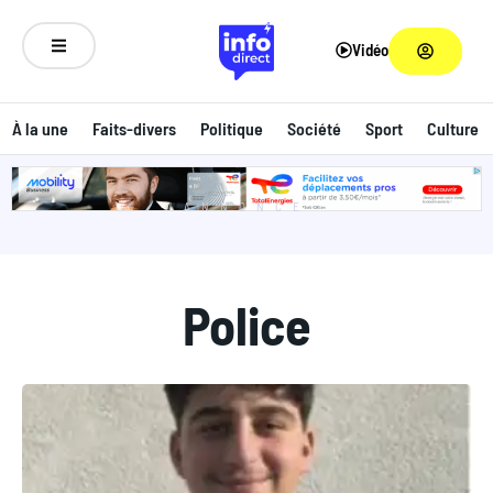
Vidéo
À la une
Faits-divers
Politique
Société
Sport
Culture
ANNONCE
Police