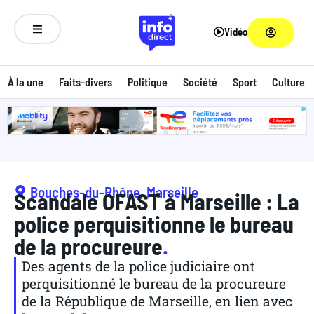
Vidéo
À la une
Faits-divers
Politique
Société
Sport
Culture
ANNONCE
Bouches-du-Rhône
,
Marseille
Scandale OFAST à Marseille : La
police perquisitionne le bureau
de la procureure
.
Des agents de la police judiciaire ont
perquisitionné le bureau de la procureure
de la République de Marseille, en lien avec