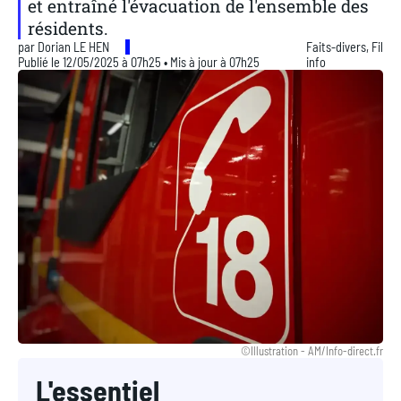
et entraîné l'évacuation de l'ensemble des
résidents.
par
Dorian LE HEN
Faits-divers
,
Fil
Publié le 12/05/2025 à 07h25 • Mis à jour à 07h25
info
©Illustration - AM/Info-direct.fr
L'essentiel