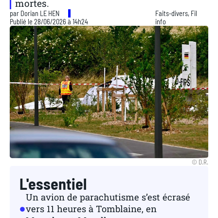
mortes.
par
Dorian LE HEN
Faits-divers
,
Fil
Publié le 28/06/2026 à 14h24
info
© D.R.
L'essentiel
Un avion de parachutisme s’est écrasé
vers 11 heures à Tomblaine, en