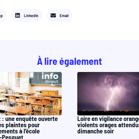
pp
LinkedIn
Email
À lire également
t : une enquête ouverte
Loire en vigilance orang
s plaintes pour
violents orages attendu
ments à l’école
dimanche soir
-Pesquet