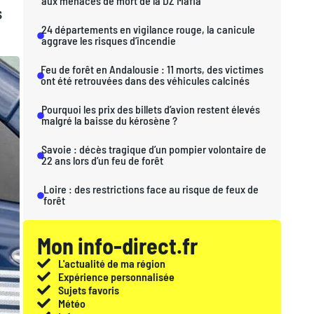
aux menaces de mort de la DZ Mafia
s
24 départements en vigilance rouge, la canicule
aggrave les risques d’incendie
Feu de forêt en Andalousie : 11 morts, des victimes
ont été retrouvées dans des véhicules calcinés
Pourquoi les prix des billets d’avion restent élevés
malgré la baisse du kérosène ?
Savoie : décès tragique d’un pompier volontaire de
22 ans lors d’un feu de forêt
Loire : des restrictions face au risque de feux de
forêt
Mon info-direct.fr
L'actualité de ma région
Expérience personnalisée
Sujets favoris
Météo