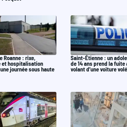
e Roanne : rixe,
Saint-Étienne : un adol
 et hospitalisation
de 14 ans prend la fuite
, une journée sous haute
volant d’une voiture vol