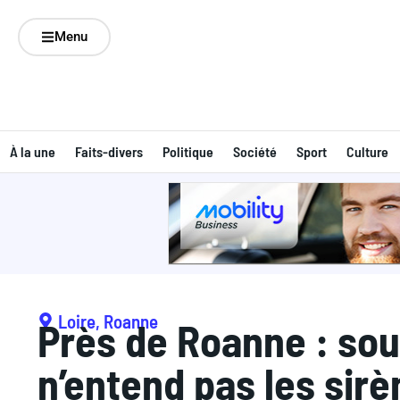
Menu
À la une
Faits-divers
Politique
Société
Sport
Culture
Loire
,
Roanne
Près de Roanne : sour
n’entend pas les si