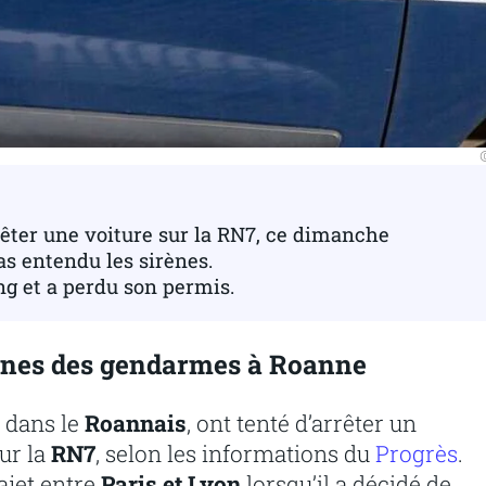
©
êter une voiture sur la RN7, ce dimanche
as entendu les sirènes.
ang et a perdu son permis.
sirènes des gendarmes à Roanne
, dans le
Roannais
, ont tenté d’arrêter un
ur la
RN7
, selon les informations du
Progrès
.
ajet entre
Paris et Lyon
lorsqu’il a décidé de