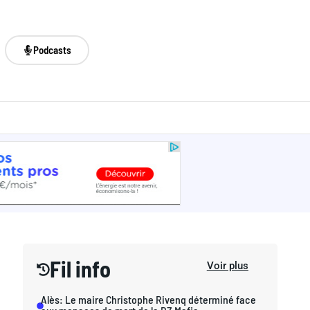
Podcasts
Fil info
Voir plus
Alès: Le maire Christophe Rivenq déterminé face