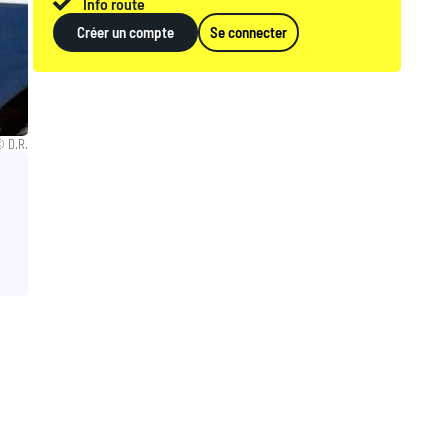
Info route
Créer un compte
Se connecter
 D.R.