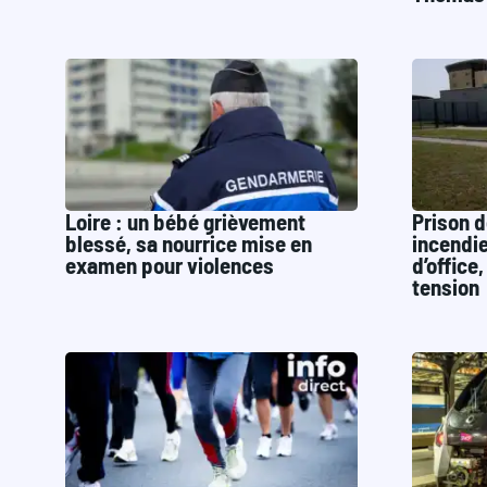
Loire : un bébé grièvement
Prison d
blessé, sa nourrice mise en
incendie
examen pour violences
d’office
tension