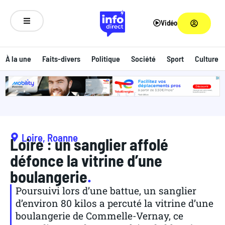
Vidéo
À la une
Faits-divers
Politique
Société
Sport
Culture
ANNONCE
Loire
,
Roanne
Loire : un sanglier affolé
défonce la vitrine d’une
boulangerie
.
Poursuivi lors d’une battue, un sanglier
d’environ 80 kilos a percuté la vitrine d’une
boulangerie de Commelle-Vernay, ce