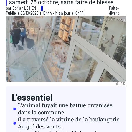
samedi 25 octobre, sans faire de blessé.
par
Dorian LE HEN
Faits-
Publié le 27/10/2025 à 16h44 • Mis à jour à 16h44
divers
© D.R.
L'essentiel
L’animal fuyait une battue organisée
dans la commune.
Il a traversé la vitrine de la boulangerie
Au gré des vents.