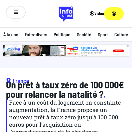
Vidéo
À la une
Faits-divers
Politique
Société
Sport
Culture
ANNONCE
France
Un prêt à taux zéro de 100 000€
pour relancer la natalité ?
.
Face à un coût du logement en constante
augmentation, la France propose un
nouveau prêt à taux zéro jusqu'à 100 000
euros pour l'acquisition ou
l'agrandissement de la résidence