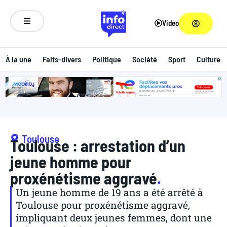
Vidéo
À la une
Faits-divers
Politique
Société
Sport
Culture
ANNONCE
Toulouse
Toulouse : arrestation d’un
jeune homme pour
proxénétisme aggravé
.
Un jeune homme de 19 ans a été arrêté à
Toulouse pour proxénétisme aggravé,
impliquant deux jeunes femmes, dont une