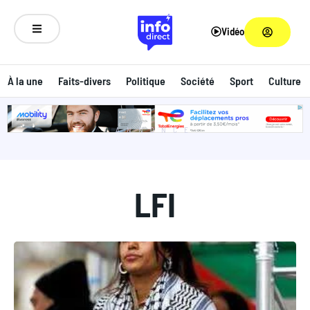
Vidéo
À la une
Faits-divers
Politique
Société
Sport
Culture
ANNONCE
LFI