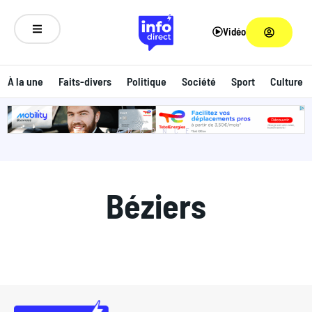
Vidéo
À la une
Faits-divers
Politique
Société
Sport
Culture
ANNONCE
Béziers