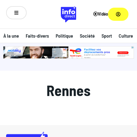
Vidéo
À la une
Faits-divers
Politique
Société
Sport
Culture
ANNONCE
Rennes