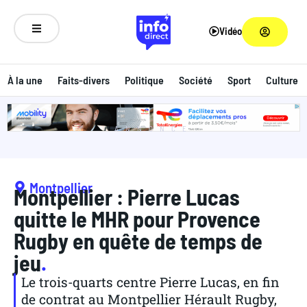
Vidéo
À la une
Faits-divers
Politique
Société
Sport
Culture
ANNONCE
Montpellier
Montpellier : Pierre Lucas
quitte le MHR pour Provence
Rugby en quête de temps de
jeu
.
Le trois-quarts centre Pierre Lucas, en fin
de contrat au Montpellier Hérault Rugby,