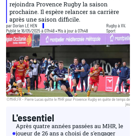
rejoindra Provence Rugby la saison
prochaine. Il espère relancer sa carrière
après une saison difficile.
par
Dorian LE HEN
Rugby à XV
,
Publié le 16/05/2025 à 07h48 • Mis à jour à 07h48
Sport
©MHR.FR - Pierre Lucas quitte le MHR pour Provence Rugby en quête de temps de
jeu
L'essentiel
Après quatre années passées au MHR, le
joueur de 26 ans a choisi de s'engager