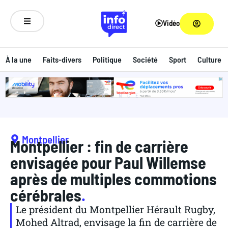
Vidéo
À la une
Faits-divers
Politique
Société
Sport
Culture
ANNONCE
Montpellier
Montpellier : fin de carrière
envisagée pour Paul Willemse
après de multiples commotions
cérébrales
.
Le président du Montpellier Hérault Rugby,
Mohed Altrad, envisage la fin de carrière de