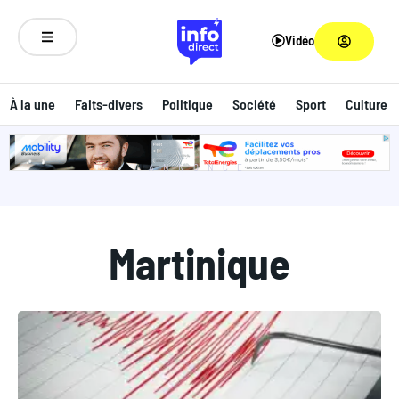
Vidéo
À la une
Faits-divers
Politique
Société
Sport
Culture
ANNONCE
Martinique