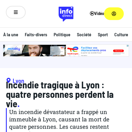
Vidéo
À la une
Faits-divers
Politique
Société
Sport
Culture
ANNONCE
Lyon
Incendie tragique à Lyon :
quatre personnes perdent la
vie
.
Un incendie dévastateur a frappé un
immeuble à Lyon, causant la mort de
quatre personnes. Les causes restent