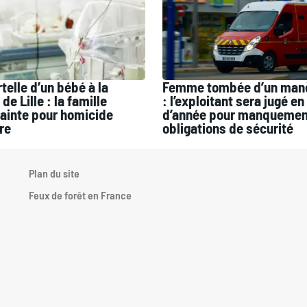
telle d’un bébé à la
Femme tombée d’un manèg
de Lille : la famille
: l’exploitant sera jugé en 
ainte pour homicide
d’année pour manquemen
re
obligations de sécurité
Plan du site
.
Feux de forêt en France