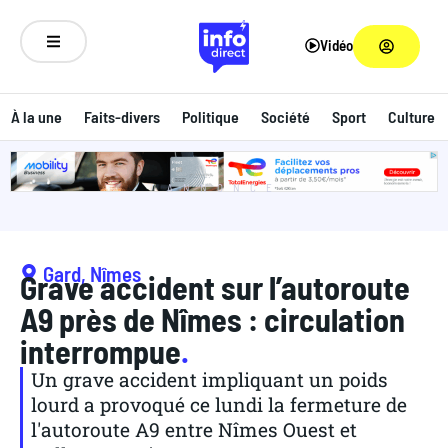
Vidéo
À la une
Faits-divers
Politique
Société
Sport
Culture
ANNONCE
Gard
,
Nîmes
Grave accident sur l’autoroute
A9 près de Nîmes : circulation
interrompue
.
Un grave accident impliquant un poids
lourd a provoqué ce lundi la fermeture de
l'autoroute A9 entre Nîmes Ouest et