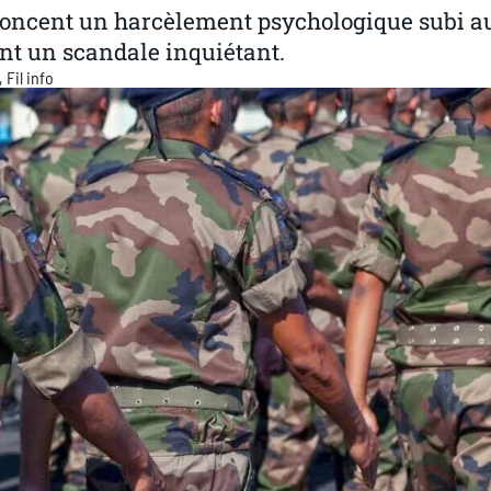
noncent un harcèlement psychologique subi a
ant un scandale inquiétant.
,
Fil info