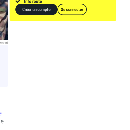
Info route
Créer un compte
Se connecter
lement
e
de